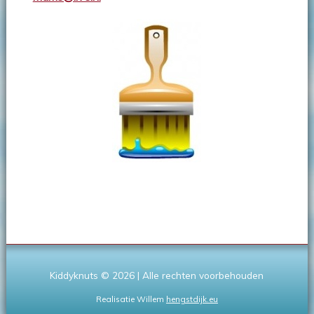
Kiddyknuts ©
2026 | Alle rechten voorbehouden
Realisatie Willem
hengstdijk.eu